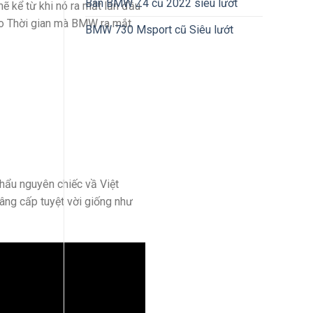
Bán BMW Z4 cũ 2022 siêu lướt
 kể từ khi nó ra mắt lần đầu
cao Thời gian mà BMW ra mắt
BMW 730 Msport cũ Siêu lướt
hẩu nguyên chiếc vầ Việt
âng cấp tuyệt vời giống như