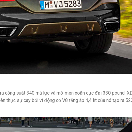
o ra công suất 340 mã lực và mô-men xoắn cực đại 330 pound. X
nên thực sự cay bởi vì động cơ V8 tăng áp 4,4 lít của nó tạo ra