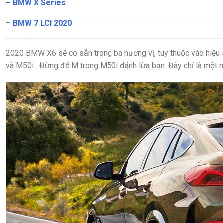
– BMW X Series
– BMW 7 LCI 2020
2020 BMW X6 sẽ có sẵn trong ba hương vị, tùy thuộc vào hiệu s
và
M50i
. Đừng để M trong M50i đánh lừa bạn. Đây chỉ là một 