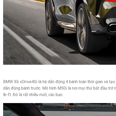
BMW X6 xDrive40i là hệ dẫn động 4 bánh toàn thời gian và tạ
dẫn động bánh trước. Mô hình M50i là nơi mọi thứ bắt đầu trở 
lb-ft. Đó là rất nhiều mứt, các bạn.