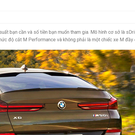
uất bạn cần và số tiền bạn muốn tham gia. Mô hình cơ sở là sDriv
mức độ cắt M Performance và không phải là một chiếc xe M đầy 