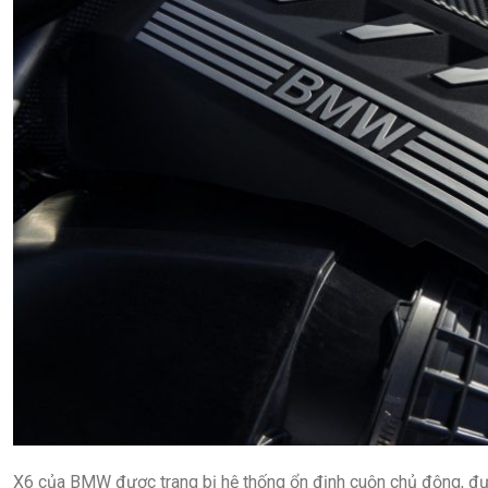
X6 của BMW được trang bị hệ thống ổn định cuộn chủ động, đ