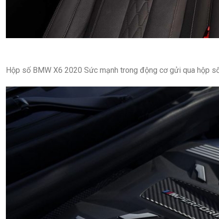
Hộp số BMW X6 2020 Sức mạnh trong động cơ gửi qua hộp số t